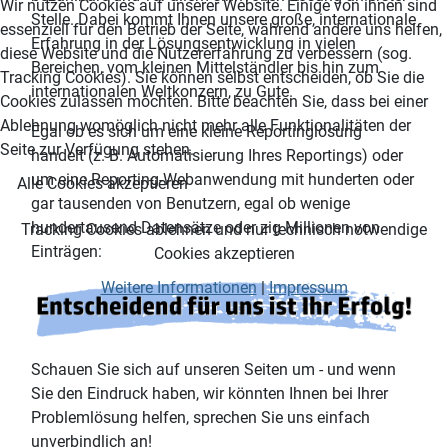
Wir nutzen Cookies auf unserer Website. Einige von ihnen sind
Stelle. Dabei kommt Ihnen unsere große, internationale
essenziell für den Betrieb der Seite, während andere uns helfen,
Erfahrung in der Lösungsentwicklung in vielen
diese Website und die Nutzererfahrung zu verbessern (sog.
Bereichen, vom kleinen Mittelständler bis hin zum
Tracking Cookies). Sie können selbst entscheiden, ob Sie die
internationalen Weltkonzern, zu Gute.
Cookies zulassen möchten. Bitte beachten Sie, dass bei einer
Ablehnung womöglich nicht mehr alle Funktionalitäten der
Egal ob es sich um eine kleine Reportinglösung
Seite zur Verfügung stehen.
handelt (z. B. Automatisierung Ihres Reportings) oder
um eine Reporting-Webanwendung mit hunderten oder
Alle Cookies akzeptieren
gar tausenden von Benutzern, egal ob wenige
hundertausend Datensätze oder zig Millionen von
Tracking Cookies ablehnen und nur technisch notwendige
Einträgen:
Cookies akzeptieren
Weitere Informationen
|
Impressum
Schauen Sie sich auf unseren Seiten um - und wenn
Sie den Eindruck haben, wir könnten Ihnen bei Ihrer
Problemlösung helfen, sprechen Sie uns einfach
unverbindlich an!