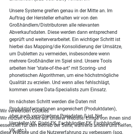
Unsere Systeme greifen genau in der Mitte an. Im
Auftrag der Hersteller erhalten wir von den
Großhändlern/Distributoren alle relevanten
Abverkaufsdaten. Diese werden dann entsprechend
geprüft und weiterverarbeitet. Ein wichtiger Schritt ist
hierbei das Mapping/die Konsolidierung der Umsätze,
um Dubletten zu vermeiden, insbesondere wenn
mehrere Großhändler im Spiel sind. Unsere Tools
arbeiten hier "state-of-the-art" mit Scoring- und
phonetischen Algorithmen, um eine höchstmögliche
Qualität zu erzielen. Und wenn alles fehlschlägt,
kommen unsere Data-Specialists zum Einsatz.
Im nächsten Schritt werden die Daten mit
Produktinformationen angereichert (Produktdaten),
Wir verwenden Cookies
aber auch verschiedene Preisdaten (List, Net,
Wir nutzen Cookies auf unserer Website. Einige von ihnen sind
Hersteller-VK, Distri-EK, Fachhändler-EK, Fachhändler-
essenziell für den Betrieb der Seite, während andere uns helfen,
VK, etc.).
diese Website und die Nutzererfahrung zu verbessern (sog.