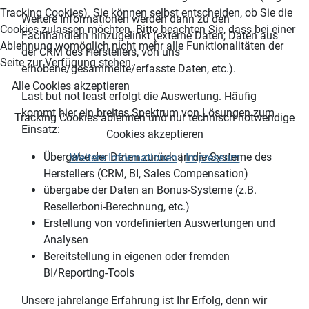
Tracking Cookies). Sie können selbst entscheiden, ob Sie die
Weitere Informationen werden dann zu den
Cookies zulassen möchten. Bitte beachten Sie, dass bei einer
Fachhändlern hinzugelinkt (externe Daten, Daten aus
Ablehnung womöglich nicht mehr alle Funktionalitäten der
der CRM des Herstellers, von uns
Seite zur Verfügung stehen.
erhobene/gesammelte/erfasste Daten, etc.).
Alle Cookies akzeptieren
Last but not least erfolgt die Auswertung. Häufig
kommt hier ein breites Spektrum von Lösungen zum
Tracking Cookies ablehnen und nur technisch notwendige
Einsatz:
Cookies akzeptieren
Übergabe der Daten zurück an die Systeme des
Weitere Informationen
|
Impressum
Herstellers (CRM, BI, Sales Compensation)
übergabe der Daten an Bonus-Systeme (z.B.
Resellerboni-Berechnung, etc.)
Erstellung von vordefinierten Auswertungen und
Analysen
Bereitstellung in eigenen oder fremden
BI/Reporting-Tools
Unsere jahrelange Erfahrung ist Ihr Erfolg, denn wir